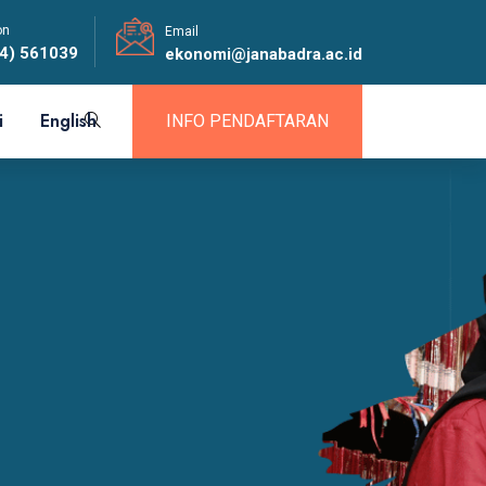
on
Email
4) 561039
ekonomi@janabadra.ac.id
i
English
INFO PENDAFTARAN