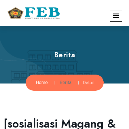
Berita
Home
Berita
Detail
[sosialisasi Magang &