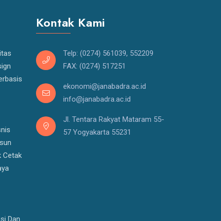
Kontak Kami
itas
Telp: (0274) 561039, 552209
ign
FAX: (0274) 517251
erbasis
ekonomi@janabadra.ac.id
info@janabadra.ac.id
Jl. Tentara Rakyat Mataram 55-
snis
57 Yogyakarta 55231
usun
k Cetak
aya
si Dan