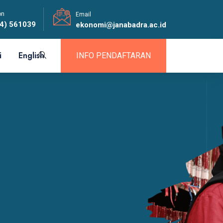
on
Email
4) 561039
ekonomi@janabadra.ac.id
i
English
INFO PENDAFTARAN