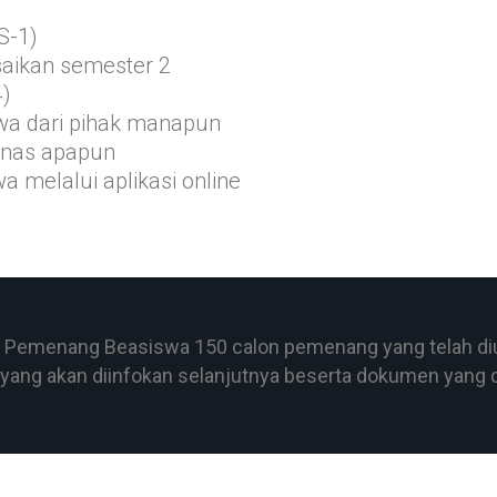
S-1)
saikan semester 2
4)
wa dari pihak manapun
dinas apapun
 melalui aplikasi online
lon Pemenang Beasiswa 150 calon pemenang yang telah 
 yang akan diinfokan selanjutnya beserta dokumen yang