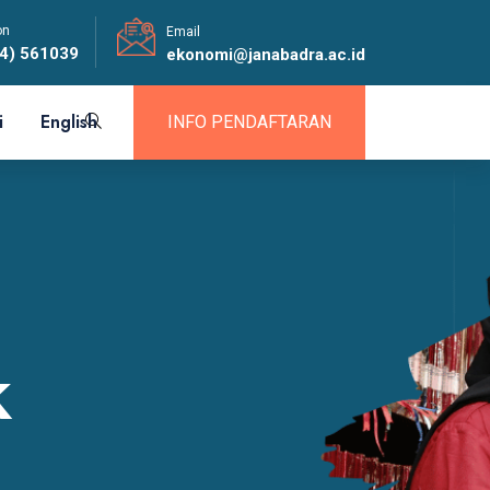
on
Email
4) 561039
ekonomi@janabadra.ac.id
i
English
INFO PENDAFTARAN
k