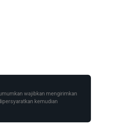
diumumkan wajibkan mengirimkan
 dipersyaratkan kemudian