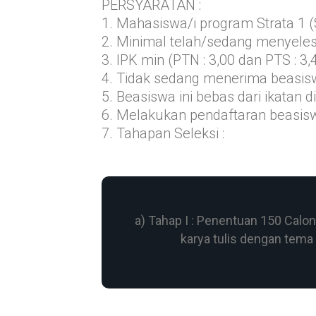
PERSYARATAN :
1. Mahasiswa/i program Strata 1 (
2. Minimal telah/sedang menyele
3. IPK min (PTN : 3,00 dan PTS : 3,
4. Tidak sedang menerima beasis
5. Beasiswa ini bebas dari ikatan 
6. Melakukan pendaftaran beasiswa
7. Tahapan Seleksi :
a) Tahap I : Penentuan 150 Ca
karya tulis dengan tema