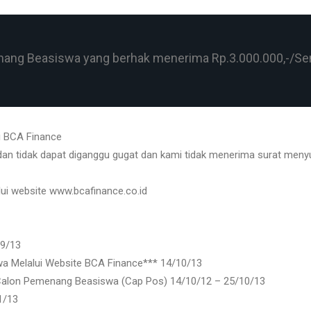
enang Beasiswa yang berhak menerima Rp.3.000.000,-/S
si BCA Finance
 dan tidak dapat diganggu gugat dan kami tidak menerima surat men
alui website www.bcafinance.co.id
09/13
 Melalui Website BCA Finance*** 14/10/13
 Calon Pemenang Beasiswa (Cap Pos) 14/10/12 – 25/10/13
1/13