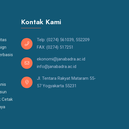
Kontak Kami
itas
Telp: (0274) 561039, 552209
ign
FAX: (0274) 517251
erbasis
ekonomi@janabadra.ac.id
info@janabadra.ac.id
Jl. Tentara Rakyat Mataram 55-
snis
57 Yogyakarta 55231
usun
k Cetak
aya