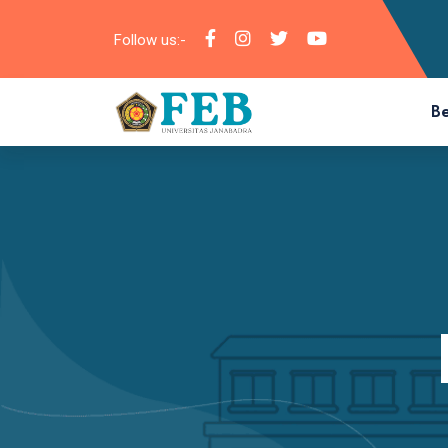
Follow us:-
B