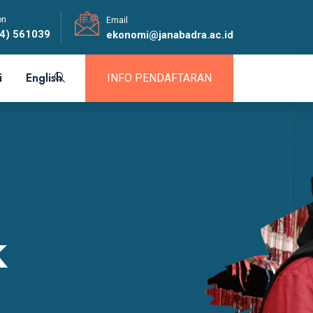
on
Email
4) 561039
ekonomi@janabadra.ac.id
i
English
INFO PENDAFTARAN
k