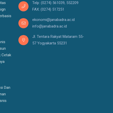
itas
Telp: (0274) 561039, 552209
ign
FAX: (0274) 517251
erbasis
ekonomi@janabadra.ac.id
info@janabadra.ac.id
Jl. Tentara Rakyat Mataram 55-
snis
57 Yogyakarta 55231
usun
k Cetak
aya
si Dan
nan
snis